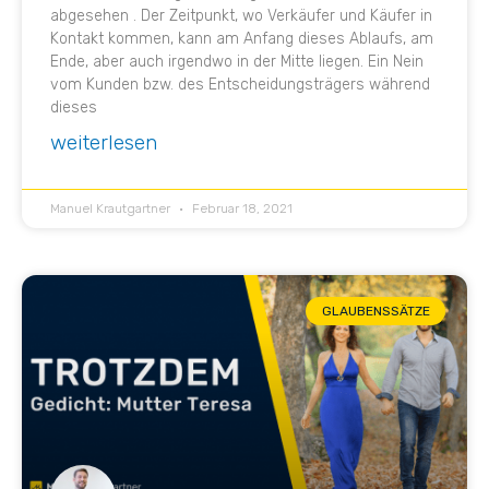
abgesehen . Der Zeitpunkt, wo Verkäufer und Käufer in
Kontakt kommen, kann am Anfang dieses Ablaufs, am
Ende, aber auch irgendwo in der Mitte liegen. Ein Nein
vom Kunden bzw. des Entscheidungsträgers während
dieses
weiterlesen
Manuel Krautgartner
Februar 18, 2021
GLAUBENSSÄTZE