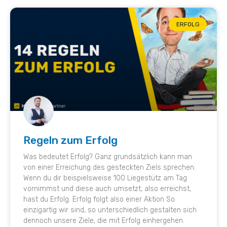
ERFOLG
Regeln zum Erfolg
Was bedeutet Erfolg? Ganz grundsätzlich kann man
von einer Erreichung des gesteckten Ziels sprechen.
Wenn du dir beispielsweise 100 Liegestütz am Tag
vornimmst und diese auch umsetzt, also erreichst,
hast du Erfolg. Erfolg folgt also einer Aktion So
einzigartig wir sind, so unterschiedlich gestalten sich
dennoch unsere Ziele, die mit Erfolg einhergehen.