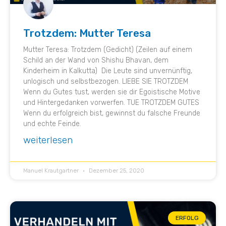
Trotzdem: Mutter Teresa
Mutter Teresa: Trotzdem (Gedicht) (Zeilen auf einem
Schild an der Wand von Shishu Bhavan, dem
Kinderheim in Kalkutta) ⁣ Die Leute sind unvernünftig,
unlogisch und selbstbezogen. LIEBE SIE TROTZDEM
Wenn du Gutes tust, werden sie dir Egoistische Motive
und Hintergedanken vorwerfen. TUE TROTZDEM GUTES
Wenn du erfolgreich bist, gewinnst du falsche Freunde
und echte Feinde.
weiterlesen
Manuel Krautgartner
Dezember 25, 2020
ERFOLG