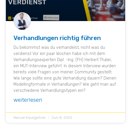
Verhandlungen richtig führen
Du bekommst was du verhandelst, nicht was du
verdienst Vor ein paar Wochen habe ich mit dem
Verhandlungsexperten Dipl. -Ing. (FH) Herbert Thaler,
ein MUT-Interview geführt. In diesem Interview wurden
bereits viele Fragen von meiner Community gestellt:
Wie lange sollte eine gute Verhandlung dauern? Dienen
Modellingformate in Verhandlungen? Wie geht man auf
verschiedene Verhandlungstypen ein?
weiterlesen
Manuel Krautgartner
Juni 8, 2020