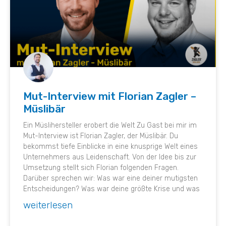
Mut-Interview mit Florian Zagler –
Müslibär
Ein Müslihersteller erobert die Welt Zu Gast bei mir im
Mut-Interview ist Florian Zagler, der Müslibär. Du
bekommst tiefe Einblicke in eine knusprige Welt eines
Unternehmers aus Leidenschaft. Von der Idee bis zur
Umsetzung stellt sich Florian folgenden Fragen.
Darüber sprechen wir: Was war eine deiner mutigsten
Entscheidungen? Was war deine größte Krise und was
weiterlesen