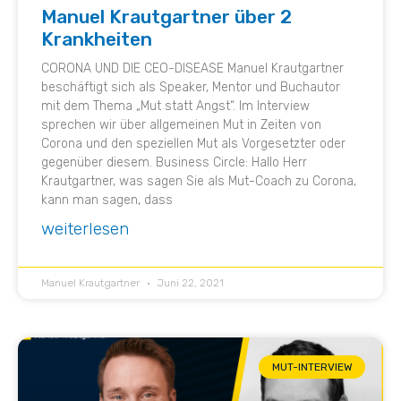
Manuel Krautgartner über 2
Krankheiten
CORONA UND DIE CEO-DISEASE Manuel Krautgartner
beschäftigt sich als Speaker, Mentor und Buchautor
mit dem Thema „Mut statt Angst“. Im Interview
sprechen wir über allgemeinen Mut in Zeiten von
Corona und den speziellen Mut als Vorgesetzter oder
gegenüber diesem. Business Circle: Hallo Herr
Krautgartner, was sagen Sie als Mut-Coach zu Corona,
kann man sagen, dass
weiterlesen
Manuel Krautgartner
Juni 22, 2021
MUT-INTERVIEW