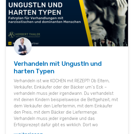
Verhandeln mit Ungustln und
harten Typen
Verhandeln ist wie KOCHEN mit REZEPT! Ob Eltern,
Verkäufer, Einkäufer oder der Bäcker um´s Eck –
verhandeln muss jeder irgendwann. Du verhandelst
mit deinen Kindern beispielsweise die Bettgehzeit, mit
dem Verkäufer den Liefertermin, mit dem Einkäufer
den Preis, mit dem Bäcker die Liefermenge.
Verhandeln muss jeder irgendwie und das
Erfolgsrezept dafür gibt es wirklich. Dort wo