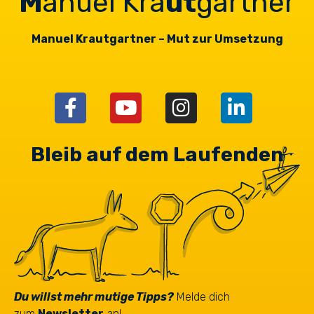
M
anuel Kra
ut
gartner
Manuel Krautgartner – Mut zur Umsetzung
Bleib auf dem Laufenden
Du willst mehr mutige Tipps?
Melde dich
zum
Newsletter
an!