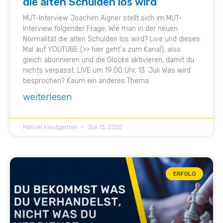
die alten Schulden los wird
MUT-Interview Joachim Aigner stellt sich im MUT-
Interview folgender Frage: Wie man in der neuen
Normalität die alten Schulden los wird? Live und dieses
Mal auf YOUTUBE (>> hier geht´s zum Kanal), also
gleich abonnieren und die Glocke aktivieren, damit du
nichts verpasst. LIVE um 19:00 Uhr, 13. Juli Was wird
besprochen? Kaum ein anderes Thema
weiterlesen
Manuel Krautgartner
Juli 13, 2020
ERFOLG