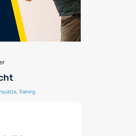
er
cht
nssätze
,
Training